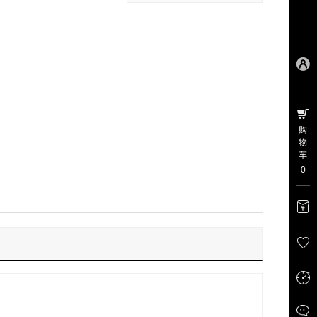
购
物
车
0