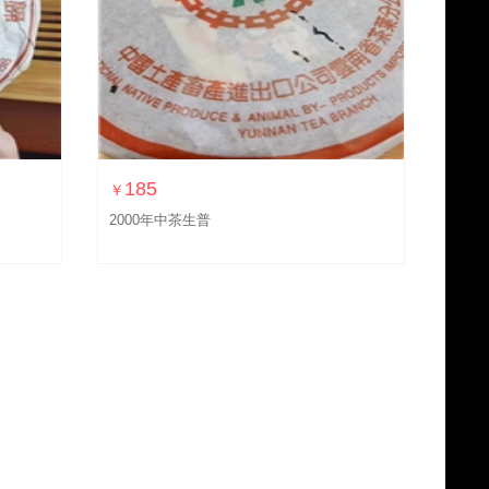
185
￥
2000年中茶生普