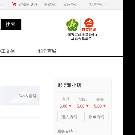
城
购物车
0
件
微信端
卖家中心
客户中心
手工文创
积分商城
彬博雅小店
24h内发货
商品
物流
服务
5.00
5.00
5.00
进入店铺
收藏店铺
服务支持：