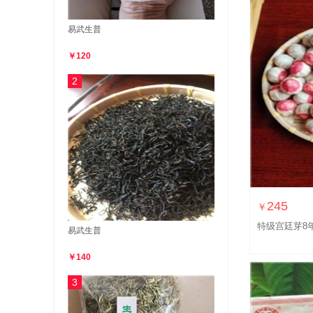
易武生普
￥120
2
245
￥
特级宫廷芽8
易武生普
￥140
3