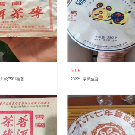
95
￥
典款7581熟普
2022年易武生普