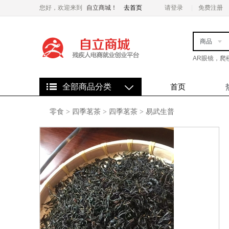
您好，欢迎来到
自立商城！
去首页
请登录
免费注册
商品
AR眼镜，爬
全部商品分类
首页
零食
>
四季茗茶
>
四季茗茶
>
易武生普