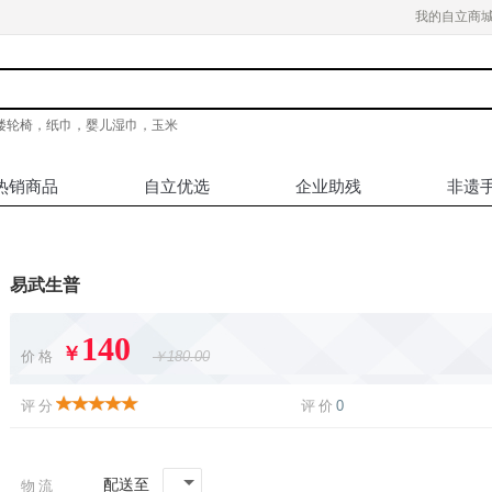
我的自立商
楼轮椅，纸巾，婴儿湿巾，玉米
热销商品
自立优选
企业助残
非遗
易武生普
140
￥
价格
￥180.00
评分
评价
0
配送至
物流