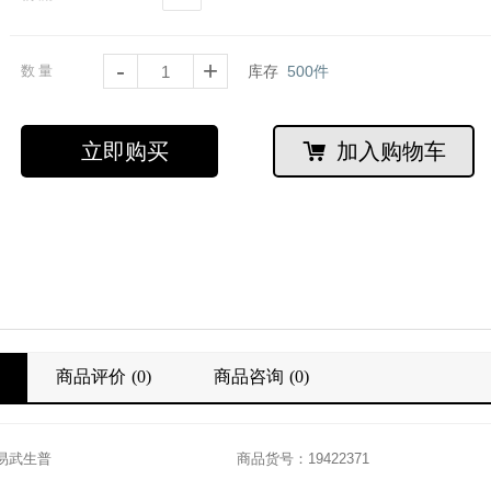
-
+
数量
库存
500
件
立即购买
加入购物车
商品评价
(0)
商品咨询
(0)
易武生普
商品货号：19422371