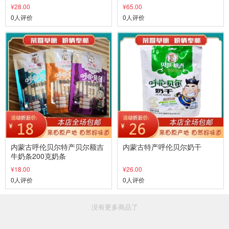
童学生
添加蔗糖
¥28.00
¥65.00
0人评价
0人评价
内蒙古呼伦贝尔特产贝尔额吉
内蒙古特产呼伦贝尔奶干
牛奶条200克奶条
¥18.00
¥26.00
0人评价
0人评价
没有更多商品了