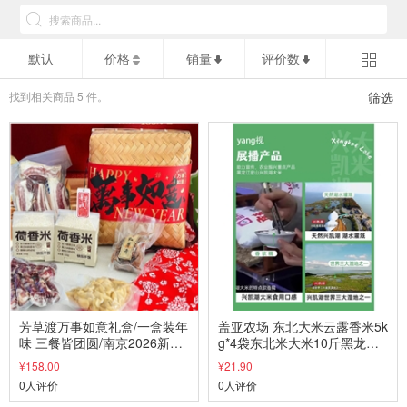
默认
价格
销量
评价数
找到相关商品
5
件。
筛选
芳草渡万事如意礼盒/一盒装年
盖亚农场 东北大米云露香米5k
味 三餐皆团圆/南京2026新米
g*4袋东北米大米10斤黑龙江
礼盒
大米
¥158.00
¥21.90
0人评价
0人评价